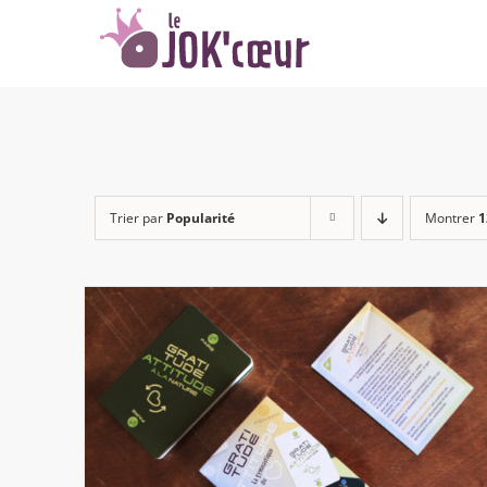
Passer
au
contenu
Trier par
Popularité
Montrer
1