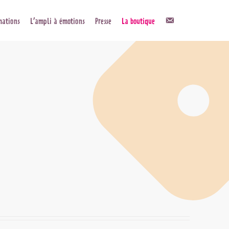
Contact
mations
L’ampli à émotions
Presse
La boutique