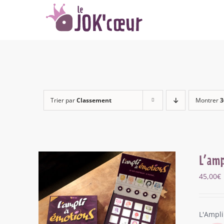
Passer
au
contenu
Trier par
Classement
Montrer
3
L’amp
45,00
€
L'Ampli