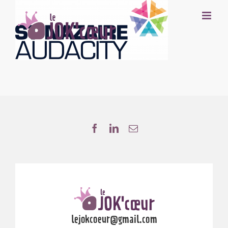
Passer
au
contenu
lejokcoeur@gmail.com