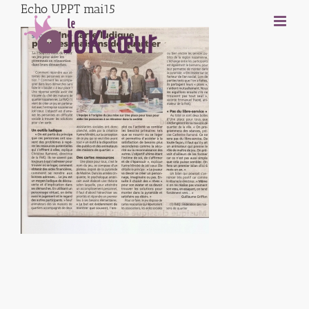
Echo UPPT mai15
Passer
au
contenu