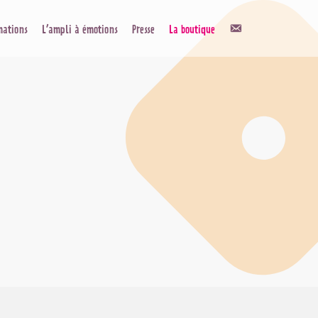
Contact
mations
L’ampli à émotions
Presse
La boutique