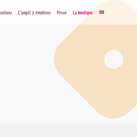
Contact
mations
L’ampli à émotions
Presse
La boutique