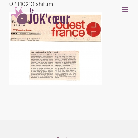
OF 110910 shifumi
Passer
au
contenu