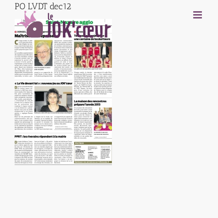
PO LVDT dec12
Passer
au
contenu