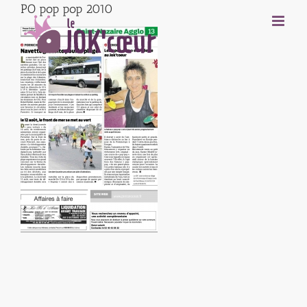
PO pop pop 2010
Passer
au
contenu