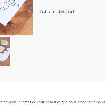
Gratitude
Attitudela
Catégorie :
Non classé
gymnastique
du
cœur
s prenons le temps de réaliser tout ce que nous avons ici et mainte