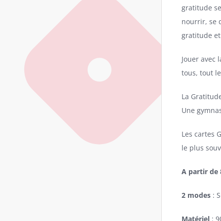
gratitude se
nourrir, se
gratitude e
Jouer avec l
tous, tout l
La Gratitud
Une gymnast
Les cartes 
le plus souv
A partir de
2 modes
: S
Matériel
: 9