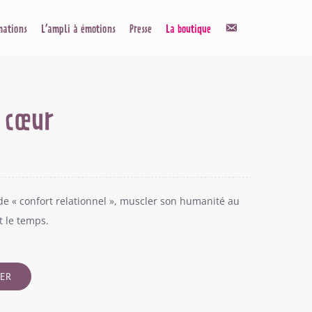
Contact
mations
L’ampli à émotions
Presse
La boutique
 cœur
 de « confort relationnel », muscler son humanité au
t le temps.
IER