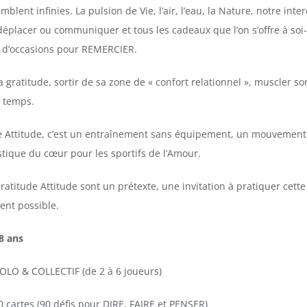
mblent infinies. La pulsion de Vie, l’air, l’eau, la Nature, notre in
 déplacer ou communiquer et tous les cadeaux que l’on s’offre à so
t d’occasions pour REMERCIER.
a gratitude, sortir de sa zone de « confort relationnel », muscler 
e temps.
e Attitude, c’est un entraînement sans équipement, un mouvement s
ique du cœur pour les sportifs de l’Amour.
Gratitude Attitude sont un prétexte, une invitation à pratiquer ce
ent possible.
 8 ans
OLO & COLLECTIF (de 2 à 6 joueurs)
0 cartes (90 défis pour DIRE, FAIRE et PENSER)