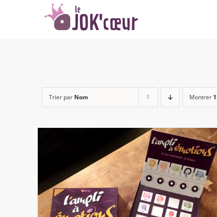
Passer
au
contenu
Trier par
Nom
Montrer
1