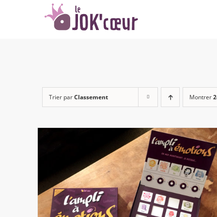
Passer
au
contenu
Trier par
Classement
Montrer
2