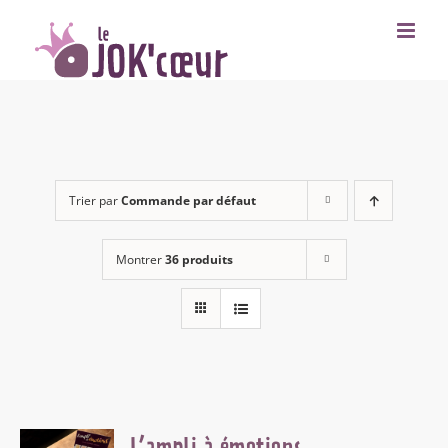
Passer
au
contenu
Trier par
Commande par défaut
Montrer
36 produits
L’ampli à émotions