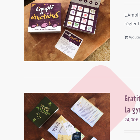
L'Ampli
régler 
Ajoute
Grati
la gy
24,00
€