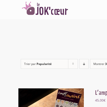
Passer
au
contenu
Trier par
Popularité
Montrer
3
L’amp
45,00
€