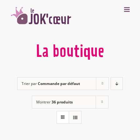
Passer
au
contenu
La boutique
Trier par
Commande par défaut
Montrer
36 produits