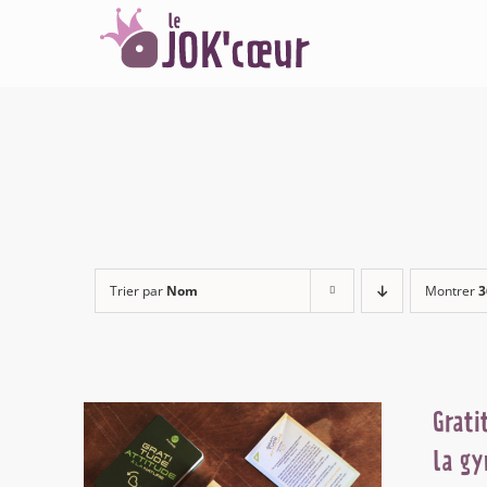
Passer
au
contenu
Trier par
Nom
Montrer
3
Grati
la gy