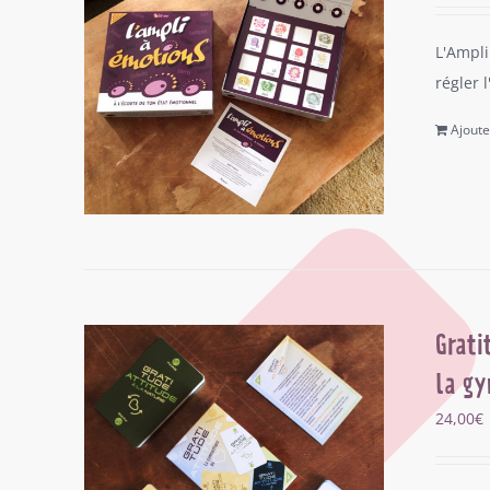
L'Ampli
régler 
Ajoute
Grati
la gy
24,00
€