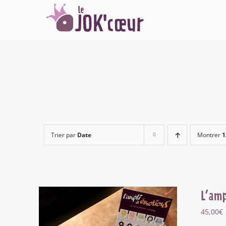
Passer
au
contenu
Trier par
Date
Montrer
1
L’amp
45,00
€