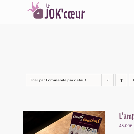
Passer
au
contenu
Trier par
Commande par défaut
L’amp
45,00
€