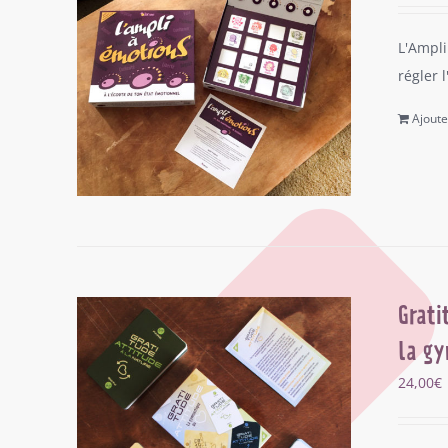
L'Ampli
régler 
Ajoute
Grati
la gy
24,00
€